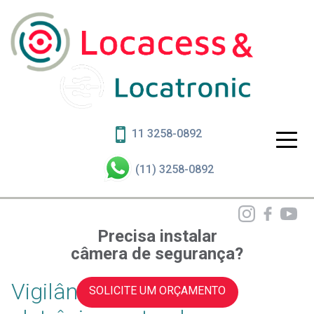
11 3258-0892
(11) 3258-0892
Precisa instalar
câmera de segurança?
Vigilância humana e
SOLICITE UM ORÇAMENTO