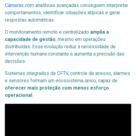
Câmeras
com analíticas avançadas conseguem interpretar
comportamentos, identificar situações atípicas e gerar
respostas automáticas.
O monitoramento remoto e centralizado
amplia a
capacidade de gestão
, mesmo em operações
distribuídas. Essa evolução reduz a necessidade de
intervenção humana constante e aumenta a precisão das
decisões.
Sistemas integrados de
CFTV
, controle de acesso, alarmes
e sensores formam um ecossistema único, capaz de
oferecer mais proteção com menos esforço
operacional
.