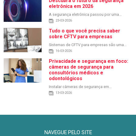
Descubra o futuro da segurança
eletrônica em 2026
A segurança eletrônica passou por uma...
23-03-2026
Tudo o que você precisa saber
sobre CFTV para empresas
Sistemas de CFTV para empresas são uma...
16-03-2026
Privacidade e segurança em foco:
câmeras de segurança para
consultórios médicos e
odontológicos
Instalar câmeras de segurança em...
13-03-2026
NAVEGUE PELO SITE