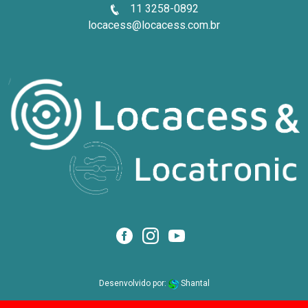
11 3258-0892
locacess@locacess.com.br
Desenvolvido por:
Shantal